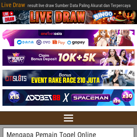
Live Draw
result live draw Sumber Data Paling Akurat dan Terpercaya
Mengapa Pemain Togel Online