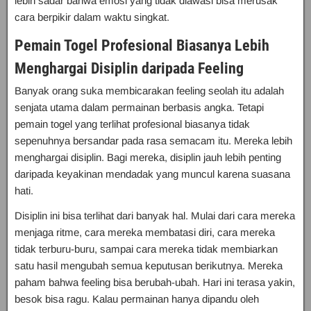
lebih sadar bahwa emosi yang tidak diawasi bisa merusak
cara berpikir dalam waktu singkat.
Pemain Togel Profesional Biasanya Lebih
Menghargai Disiplin daripada Feeling
Banyak orang suka membicarakan feeling seolah itu adalah
senjata utama dalam permainan berbasis angka. Tetapi
pemain togel yang terlihat profesional biasanya tidak
sepenuhnya bersandar pada rasa semacam itu. Mereka lebih
menghargai disiplin. Bagi mereka, disiplin jauh lebih penting
daripada keyakinan mendadak yang muncul karena suasana
hati.
Disiplin ini bisa terlihat dari banyak hal. Mulai dari cara mereka
menjaga ritme, cara mereka membatasi diri, cara mereka
tidak terburu-buru, sampai cara mereka tidak membiarkan
satu hasil mengubah semua keputusan berikutnya. Mereka
paham bahwa feeling bisa berubah-ubah. Hari ini terasa yakin,
besok bisa ragu. Kalau permainan hanya dipandu oleh