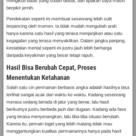
mengikuti batas yang sudah dibuat, dan apakah saya masih
berpikir jernih.
Pendekatan seperti ini membuat seseorang lebih sulit
terpancing oleh momen. Ia tidak mudah mengubah arah
hanya karena satu hasil yang terasa menjanjikan atau satu
kegagalan yang terasa menyakitkan. Dalam jangka panjang,
kestabilan mental seperti ini justru jauh lebih berharga
daripada keyakinan yang besar tetapi rapuh.
Hasil Bisa Berubah Cepat, Proses
Menentukan Ketahanan
Salah satu ciri permainan berbasis angka adalah hasilnya bisa
terlihat sangat acak dari waktu ke waktu. Kadang seseorang
merasa sedang berada di jalur yang benar, lalu hasil
berikutnya justru berbeda jauh dari dugaan. Kadang ada fase
yang terasa menyenangkan, lalu tiba-tiba situasi berubah.
Karena itu, pemain togel yang lebih matang tidak mau
menggantungkan kualitas permainannya hanya pada hasil