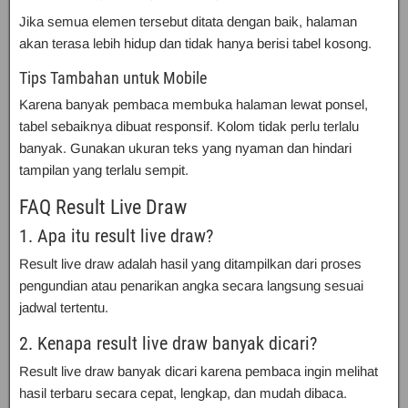
Jika semua elemen tersebut ditata dengan baik, halaman
akan terasa lebih hidup dan tidak hanya berisi tabel kosong.
Tips Tambahan untuk Mobile
Karena banyak pembaca membuka halaman lewat ponsel,
tabel sebaiknya dibuat responsif. Kolom tidak perlu terlalu
banyak. Gunakan ukuran teks yang nyaman dan hindari
tampilan yang terlalu sempit.
FAQ Result Live Draw
1. Apa itu result live draw?
Result live draw adalah hasil yang ditampilkan dari proses
pengundian atau penarikan angka secara langsung sesuai
jadwal tertentu.
2. Kenapa result live draw banyak dicari?
Result live draw banyak dicari karena pembaca ingin melihat
hasil terbaru secara cepat, lengkap, dan mudah dibaca.