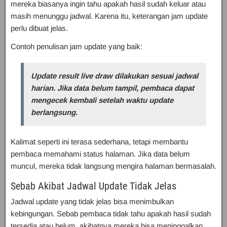
mereka biasanya ingin tahu apakah hasil sudah keluar atau
masih menunggu jadwal. Karena itu, keterangan jam update
perlu dibuat jelas.
Contoh penulisan jam update yang baik:
Update result live draw dilakukan sesuai jadwal
harian. Jika data belum tampil, pembaca dapat
mengecek kembali setelah waktu update
berlangsung.
Kalimat seperti ini terasa sederhana, tetapi membantu
pembaca memahami status halaman. Jika data belum
muncul, mereka tidak langsung mengira halaman bermasalah.
Sebab Akibat Jadwal Update Tidak Jelas
Jadwal update yang tidak jelas bisa menimbulkan
kebingungan. Sebab pembaca tidak tahu apakah hasil sudah
tersedia atau belum, akibatnya mereka bisa meninggalkan