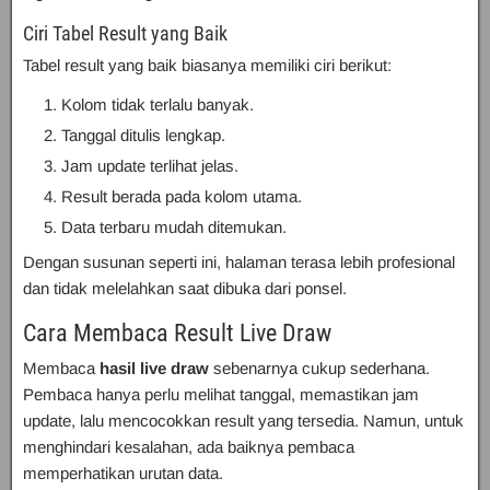
Ciri Tabel Result yang Baik
Tabel result yang baik biasanya memiliki ciri berikut:
Kolom tidak terlalu banyak.
Tanggal ditulis lengkap.
Jam update terlihat jelas.
Result berada pada kolom utama.
Data terbaru mudah ditemukan.
Dengan susunan seperti ini, halaman terasa lebih profesional
dan tidak melelahkan saat dibuka dari ponsel.
Cara Membaca Result Live Draw
Membaca
hasil live draw
sebenarnya cukup sederhana.
Pembaca hanya perlu melihat tanggal, memastikan jam
update, lalu mencocokkan result yang tersedia. Namun, untuk
menghindari kesalahan, ada baiknya pembaca
memperhatikan urutan data.