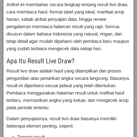
Artikel ini membahas secara lengkap tentang result live draw,
cara membaca hasil, format tabel yang ideal, manfaat arsip
harian, sebab akibat penyajian data, hingga review
pengalaman membaca halaman result yang rapi. Semua
disusun dalam bahasa Indonesia yang natural, ringan, dan
tetap detail agar mudah dipahami oleh pembaca baru maupun
yang sudah terbiasa mengecek data setiap hari.
Apa Itu Result Live Draw?
Result live draw adalah hasil yang ditampilkan dari proses
pengundian atau penarikan angka secara langsung. Biasanya,
result ini diperbarui sesuai jadwal yang telah ditentukan.
Pembaca menggunakan halaman result untuk melihat hasil
terbaru, memastikan angka yang keluar, dan mengecek arsip
pada periode tertentu.
Dalam penyajiannya, result live draw biasanya memiliki
beberapa elemen penting, seperti:
Tanggal result.