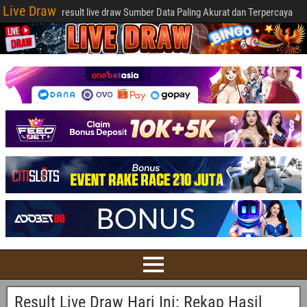
Live Draw
result live draw Sumber Data Paling Akurat dan Terpercaya
Result Live Draw Hari Ini: Rekap Hasil