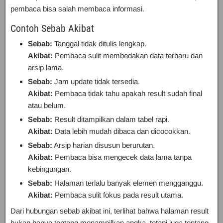
pembaca bisa salah membaca informasi.
Contoh Sebab Akibat
Sebab:
Tanggal tidak ditulis lengkap.
Akibat:
Pembaca sulit membedakan data terbaru dan
arsip lama.
Sebab:
Jam update tidak tersedia.
Akibat:
Pembaca tidak tahu apakah result sudah final
atau belum.
Sebab:
Result ditampilkan dalam tabel rapi.
Akibat:
Data lebih mudah dibaca dan dicocokkan.
Sebab:
Arsip harian disusun berurutan.
Akibat:
Pembaca bisa mengecek data lama tanpa
kebingungan.
Sebab:
Halaman terlalu banyak elemen mengganggu.
Akibat:
Pembaca sulit fokus pada result utama.
Dari hubungan sebab akibat ini, terlihat bahwa halaman result
bukan hanya tentang menampilkan angka, tetapi juga tentang