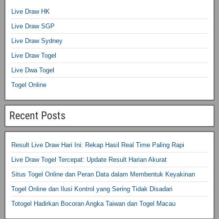
Live Draw HK
Live Draw SGP
Live Draw Sydney
Live Draw Togel
Live Dwa Togel
Togel Online
Recent Posts
Result Live Draw Hari Ini: Rekap Hasil Real Time Paling Rapi
Live Draw Togel Tercepat: Update Result Harian Akurat
Situs Togel Online dan Peran Data dalam Membentuk Keyakinan
Togel Online dan Ilusi Kontrol yang Sering Tidak Disadari
Totogel Hadirkan Bocoran Angka Taiwan dan Togel Macau