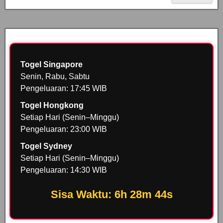
Togel Singapore
Senin, Rabu, Sabtu
Pengeluaran: 17:45 WIB
Togel Hongkong
Setiap Hari (Senin–Minggu)
Pengeluaran: 23:00 WIB
Togel Sydney
Setiap Hari (Senin–Minggu)
Pengeluaran: 14:30 WIB
Sisa Waktu: 6h 28m 44s