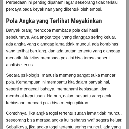
Perbedaan ini penting dipahami agar seseorang tidak terlalu
percaya pada keyakinan yang dibentuk oleh emosi.
Pola Angka yang Terlihat Meyakinkan
Banyak orang mencoba membaca pola dari hasil
sebelumnya. Ada angka togel yang dianggap sering keluar,
ada angka yang dianggap lama tidak muncul, ada kombinasi
yang terlihat berulang, dan ada urutan tertentu yang dianggap
menarik. Aktivitas membaca pola ini bisa terasa seperti
analisis serius.
Secara psikologis, manusia memang sangat suka mencari
pola. Kemampuan ini membantu kita dalam banyak hal,
seperti mengenali bahaya, memahami kebiasaan, dan
membuat keputusan. Namun, dalam sesuatu yang acak,
kebiasaan mencari pola bisa menipu pikiran.
Contohnya, jika angka togel tertentu sudah lama tidak muncul,
seseorang bisa merasa angka itu “seharusnya” segera keluar.
Sebaliknya, jika angka togel tertentu sering muncul, ada yang