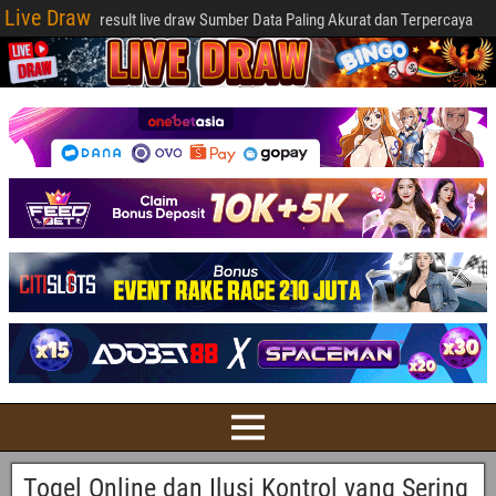
Live Draw
result live draw Sumber Data Paling Akurat dan Terpercaya
Togel Online dan Ilusi Kontrol yang Sering