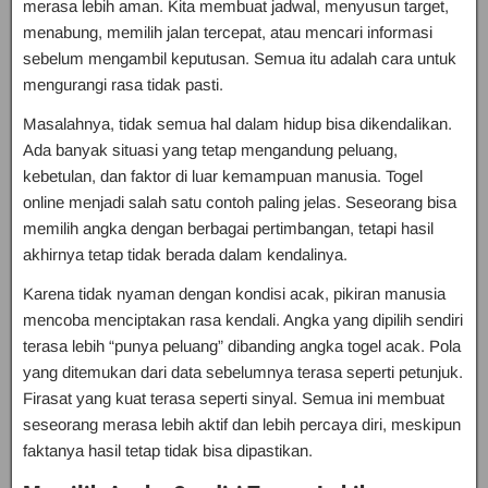
merasa lebih aman. Kita membuat jadwal, menyusun target,
menabung, memilih jalan tercepat, atau mencari informasi
sebelum mengambil keputusan. Semua itu adalah cara untuk
mengurangi rasa tidak pasti.
Masalahnya, tidak semua hal dalam hidup bisa dikendalikan.
Ada banyak situasi yang tetap mengandung peluang,
kebetulan, dan faktor di luar kemampuan manusia. Togel
online menjadi salah satu contoh paling jelas. Seseorang bisa
memilih angka dengan berbagai pertimbangan, tetapi hasil
akhirnya tetap tidak berada dalam kendalinya.
Karena tidak nyaman dengan kondisi acak, pikiran manusia
mencoba menciptakan rasa kendali. Angka yang dipilih sendiri
terasa lebih “punya peluang” dibanding angka togel acak. Pola
yang ditemukan dari data sebelumnya terasa seperti petunjuk.
Firasat yang kuat terasa seperti sinyal. Semua ini membuat
seseorang merasa lebih aktif dan lebih percaya diri, meskipun
faktanya hasil tetap tidak bisa dipastikan.