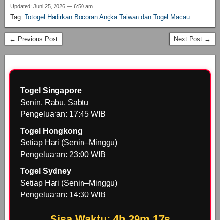
Updated: Juni 25, 2026 — 6:50 am
Tag:
Totogel Hadirkan Bocoran Angka Taiwan dan Togel Macau
← Previous Post
Next Post →
Togel Singapore
Senin, Rabu, Sabtu
Pengeluaran: 17:45 WIB
Togel Hongkong
Setiap Hari (Senin–Minggu)
Pengeluaran: 23:00 WIB
Togel Sydney
Setiap Hari (Senin–Minggu)
Pengeluaran: 14:30 WIB
Sisa Waktu: 4h 29m 17s