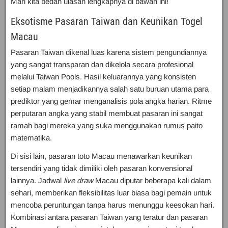
Mari kita bedah ulasan lengkapnya di bawah ini!
Eksotisme Pasaran Taiwan dan Keunikan Togel
Macau
Pasaran Taiwan dikenal luas karena sistem pengundiannya
yang sangat transparan dan dikelola secara profesional
melalui Taiwan Pools. Hasil keluarannya yang konsisten
setiap malam menjadikannya salah satu buruan utama para
prediktor yang gemar menganalisis pola angka harian. Ritme
perputaran angka yang stabil membuat pasaran ini sangat
ramah bagi mereka yang suka menggunakan rumus paito
matematika.
Di sisi lain, pasaran toto Macau menawarkan keunikan
tersendiri yang tidak dimiliki oleh pasaran konvensional
lainnya. Jadwal
live draw
Macau diputar beberapa kali dalam
sehari, memberikan fleksibilitas luar biasa bagi pemain untuk
mencoba peruntungan tanpa harus menunggu keesokan hari.
Kombinasi antara pasaran Taiwan yang teratur dan pasaran