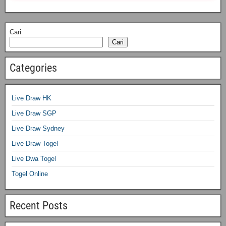
Cari
Cari
Categories
Live Draw HK
Live Draw SGP
Live Draw Sydney
Live Draw Togel
Live Dwa Togel
Togel Online
Recent Posts