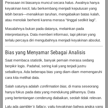
Perasaan ini biasanya muncul secara halus. Awalnya hanya
keyakinan kecil, lalu berkembang menjadi keputusan yang
lebih berani—menaikkan taruhan, mengabaikan batas kalah,
atau menolak berhenti karena merasa “tinggal sedikit lagi”.
Masalahnya bukan pada datanya, melainkan pada
interpretasinya. Data memberi informasi, tapi pikiran yang
terlalu percaya diri mengubahnya menjadi keyakinan absolut.
Bias yang Menyamar Sebagai Analisis
Saat membaca statistik, banyak pemain merasa sedang
berpikir logis. Padahal, sering kali yang terjadi justru
sebaliknya. Ada beberapa bias yang diam-diam memengaruhi
cara kita melihat data.
Salah satunya adalah
confirmation bias
, di mana seseorang
hanya fokus pada data yang mendukung pilihannya. Data
yang bertentangan cenderung diabaikan, seolah tidak relevan.
Lalu ada
gambler’s fallacy
, yaitu keyakinan bahwa angka yang