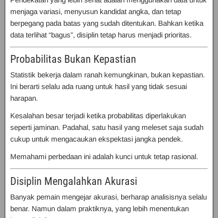
menjaga variasi, menyusun kandidat angka, dan tetap
berpegang pada batas yang sudah ditentukan. Bahkan ketika
data terlihat “bagus”, disiplin tetap harus menjadi prioritas.
Probabilitas Bukan Kepastian
Statistik bekerja dalam ranah kemungkinan, bukan kepastian.
Ini berarti selalu ada ruang untuk hasil yang tidak sesuai
harapan.
Kesalahan besar terjadi ketika probabilitas diperlakukan
seperti jaminan. Padahal, satu hasil yang meleset saja sudah
cukup untuk mengacaukan ekspektasi jangka pendek.
Memahami perbedaan ini adalah kunci untuk tetap rasional.
Disiplin Mengalahkan Akurasi
Banyak pemain mengejar akurasi, berharap analisisnya selalu
benar. Namun dalam praktiknya, yang lebih menentukan