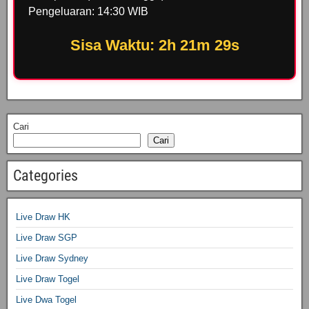
Pengeluaran: 14:30 WIB
Sisa Waktu: 2h 21m 29s
Cari
Cari
Categories
Live Draw HK
Live Draw SGP
Live Draw Sydney
Live Draw Togel
Live Dwa Togel