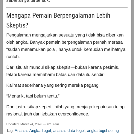
sebenarnya terbentuk.
Mengapa Pemain Berpengalaman Lebih
Skeptis?
Pengalaman mengajarkan sesuatu yang tidak bisa diberikan
oleh angka. Banyak pemain berpengalaman pernah merasa
“sudah menemukan pola”, hanya untuk kemudian melihatnya
runtuh.
Dari situlah muncul sikap skeptis—bukan karena pesimis,
tetapi karena memahami batas dari data itu sendiri.
Kalimat sederhana yang sering mereka pegang:
“Menarik, tapi belum tentu.”
Dan justru sikap seperti inilah yang menjaga keputusan tetap
rasional, jauh dari jebakan overconfidence.
Updated: Maret 24, 2026 — 6:10 am
Tag:
Analisis Angka Togel
,
analisis data togel
,
angka togel sering