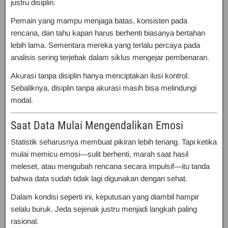
justru disiplin.
Pemain yang mampu menjaga batas, konsisten pada
rencana, dan tahu kapan harus berhenti biasanya bertahan
lebih lama. Sementara mereka yang terlalu percaya pada
analisis sering terjebak dalam siklus mengejar pembenaran.
Akurasi tanpa disiplin hanya menciptakan ilusi kontrol.
Sebaliknya, disiplin tanpa akurasi masih bisa melindungi
modal.
Saat Data Mulai Mengendalikan Emosi
Statistik seharusnya membuat pikiran lebih tenang. Tapi ketika
mulai memicu emosi—sulit berhenti, marah saat hasil
meleset, atau mengubah rencana secara impulsif—itu tanda
bahwa data sudah tidak lagi digunakan dengan sehat.
Dalam kondisi seperti ini, keputusan yang diambil hampir
selalu buruk. Jeda sejenak justru menjadi langkah paling
rasional.