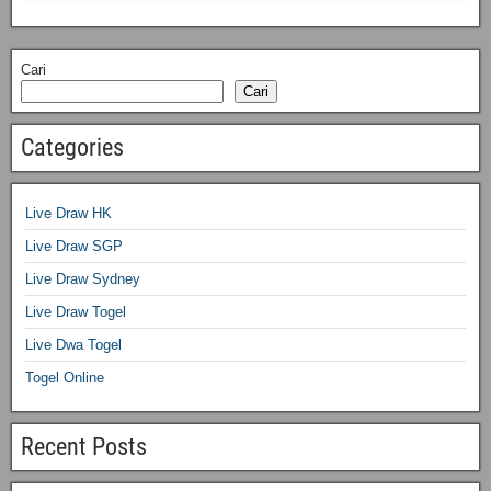
Cari
Cari
Categories
Live Draw HK
Live Draw SGP
Live Draw Sydney
Live Draw Togel
Live Dwa Togel
Togel Online
Recent Posts