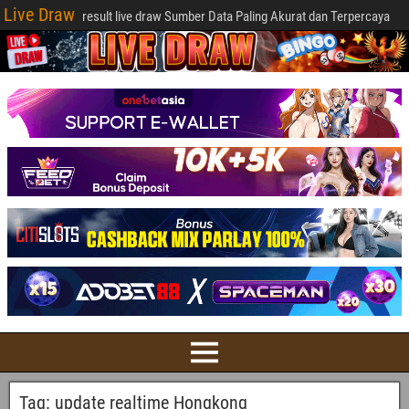
Live Draw
result live draw Sumber Data Paling Akurat dan Terpercaya
Tag:
update realtime Hongkong