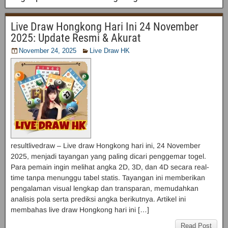
Live Draw Hongkong Hari Ini 24 November
2025: Update Resmi & Akurat
November 24, 2025
Live Draw HK
resultlivedraw – Live draw Hongkong hari ini, 24 November
2025, menjadi tayangan yang paling dicari penggemar togel.
Para pemain ingin melihat angka 2D, 3D, dan 4D secara real-
time tanpa menunggu tabel statis. Tayangan ini memberikan
pengalaman visual lengkap dan transparan, memudahkan
analisis pola serta prediksi angka berikutnya. Artikel ini
membahas live draw Hongkong hari ini […]
Read Post