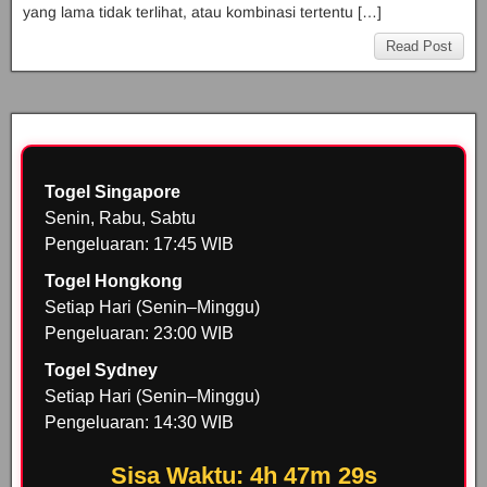
yang lama tidak terlihat, atau kombinasi tertentu […]
Read Post
Togel Singapore
Senin, Rabu, Sabtu
Pengeluaran: 17:45 WIB
Togel Hongkong
Setiap Hari (Senin–Minggu)
Pengeluaran: 23:00 WIB
Togel Sydney
Setiap Hari (Senin–Minggu)
Pengeluaran: 14:30 WIB
Sisa Waktu: 4h 47m 29s