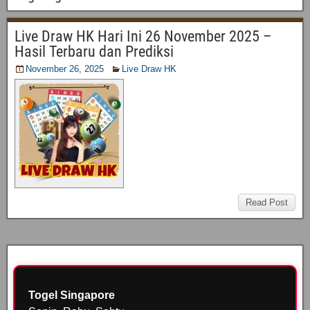
Live Draw HK Hari Ini 26 November 2025 –
Hasil Terbaru dan Prediksi
November 26, 2025
Live Draw HK
Read Post
Togel Singapore