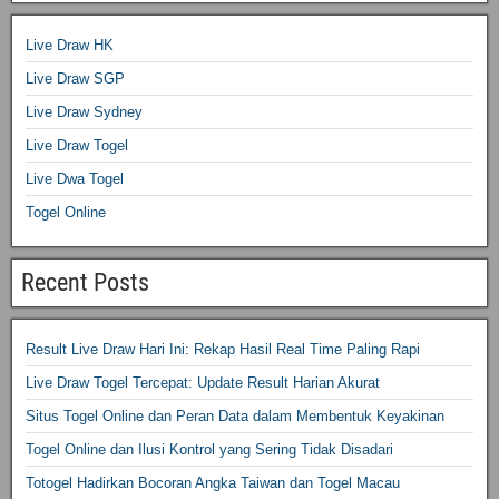
Live Draw HK
Live Draw SGP
Live Draw Sydney
Live Draw Togel
Live Dwa Togel
Togel Online
Recent Posts
Result Live Draw Hari Ini: Rekap Hasil Real Time Paling Rapi
Live Draw Togel Tercepat: Update Result Harian Akurat
Situs Togel Online dan Peran Data dalam Membentuk Keyakinan
Togel Online dan Ilusi Kontrol yang Sering Tidak Disadari
Totogel Hadirkan Bocoran Angka Taiwan dan Togel Macau