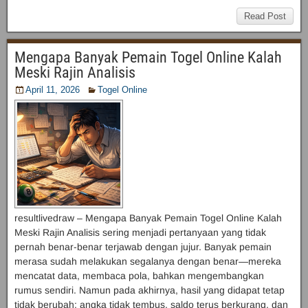
Read Post
Mengapa Banyak Pemain Togel Online Kalah
Meski Rajin Analisis
April 11, 2026
Togel Online
resultlivedraw – Mengapa Banyak Pemain Togel Online Kalah
Meski Rajin Analisis sering menjadi pertanyaan yang tidak
pernah benar-benar terjawab dengan jujur. Banyak pemain
merasa sudah melakukan segalanya dengan benar—mereka
mencatat data, membaca pola, bahkan mengembangkan
rumus sendiri. Namun pada akhirnya, hasil yang didapat tetap
tidak berubah: angka tidak tembus, saldo terus berkurang, dan