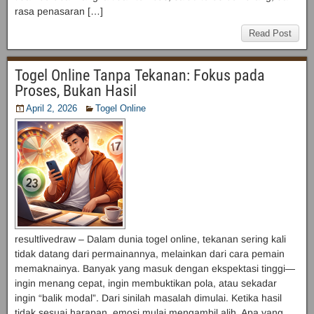
rasa penasaran […]
Read Post
Togel Online Tanpa Tekanan: Fokus pada
Proses, Bukan Hasil
April 2, 2026
Togel Online
resultlivedraw – Dalam dunia togel online, tekanan sering kali
tidak datang dari permainannya, melainkan dari cara pemain
memaknainya. Banyak yang masuk dengan ekspektasi tinggi—
ingin menang cepat, ingin membuktikan pola, atau sekadar
ingin “balik modal”. Dari sinilah masalah dimulai. Ketika hasil
tidak sesuai harapan, emosi mulai mengambil alih. Apa yang