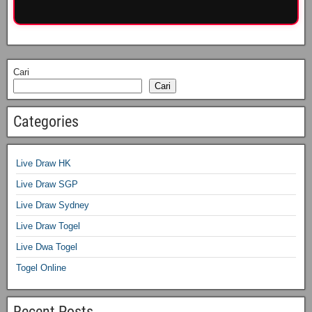
Cari
Cari
Categories
Live Draw HK
Live Draw SGP
Live Draw Sydney
Live Draw Togel
Live Dwa Togel
Togel Online
Recent Posts