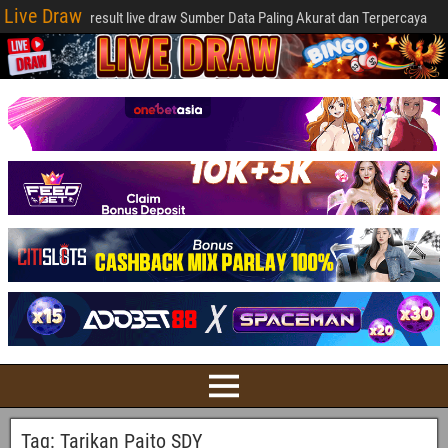
Live Draw
result live draw Sumber Data Paling Akurat dan Terpercaya
Tag:
Tarikan Paito SDY