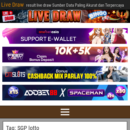
Live Draw
result live draw Sumber Data Paling Akurat dan Terpercaya
Tag:
SGP lotto