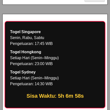
Togel Singapore
Senin, Rabu, Sabtu
Pengeluaran: 17:45 WIB
Togel Hongkong
Setiap Hari (Senin–Minggu)
Pengeluaran: 23:00 WIB
Togel Sydney
Setiap Hari (Senin–Minggu)
Pengeluaran: 14:30 WIB
Sisa Waktu: 5h 6m 58s