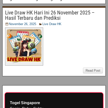
Live Draw HK Hari Ini 26 November 2025 –
Hasil Terbaru dan Prediksi
November 26, 2025
Live Draw HK
Read Post
Togel Singapore