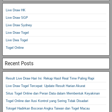
Live Draw HK
Live Draw SGP
Live Draw Sydney
Live Draw Togel
Live Dwa Togel
Togel Online
Recent Posts
Result Live Draw Hari Ini: Rekap Hasil Real Time Paling Rapi
Live Draw Togel Tercepat: Update Result Harian Akurat
Situs Togel Online dan Peran Data dalam Membentuk Keyakinan
Togel Online dan Ilusi Kontrol yang Sering Tidak Disadari
Totogel Hadirkan Bocoran Angka Taiwan dan Togel Macau