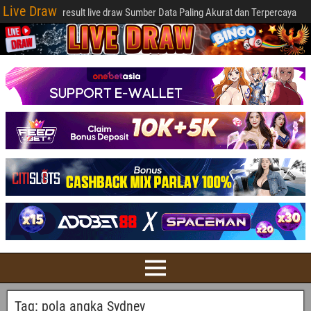
Live Draw
result live draw Sumber Data Paling Akurat dan Terpercaya
Tag:
pola angka Sydney