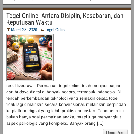
Togel Online: Antara Disiplin, Kesabaran, dan
Keputusan Waktu
Maret 28, 2026
Togel Online
resultlivedraw – Permainan togel online telah menjadi bagian
dari budaya digital di banyak negara, termasuk Indonesia. Di
tengah perkembangan teknologi yang semakin cepat, togel
tidak lagi dimainkan secara konvensional, melainkan berpindah
ke platform digital yang lebih praktis dan instan. Fenomena ini
bukan hanya soal permainan angka, tetapi juga menyangkut
aspek psikologis yang kompleks. Banyak orang […]
Read Post