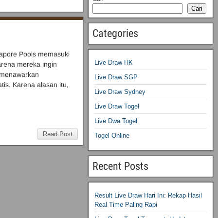
Cari
Categories
ngapore Pools memasuki
Live Draw HK
rena mereka ingin
e menawarkan
Live Draw SGP
is. Karena alasan itu,
Live Draw Sydney
Live Draw Togel
Live Dwa Togel
Read Post
Togel Online
Recent Posts
Result Live Draw Hari Ini: Rekap Hasil
Real Time Paling Rapi