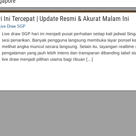
ngapore
i Ini Tercepat | Update Resmi & Akurat Malam Ini
Live Draw SGP
Live draw SGP hari ini menjadi pusat perhatian setiap kali jadwal Si
sesi penarikan. Banyak pengguna langsung membuka layar ponsel ka
melihat angka muncul secara langsung. Selain itu, tayangan realtim
pengalaman yang jauh lebih intens dan transparan dibanding tabel stat
live draw menjadi pilihan utama bagi ribuan […]