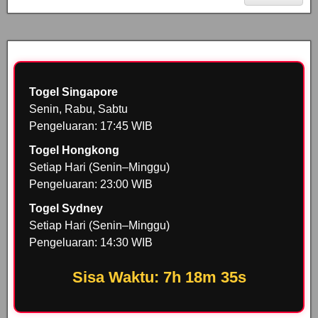
Togel Singapore
Senin, Rabu, Sabtu
Pengeluaran: 17:45 WIB
Togel Hongkong
Setiap Hari (Senin–Minggu)
Pengeluaran: 23:00 WIB
Togel Sydney
Setiap Hari (Senin–Minggu)
Pengeluaran: 14:30 WIB
Sisa Waktu: 7h 18m 35s