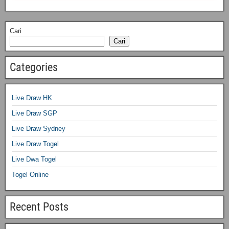
Cari
Cari
Categories
Live Draw HK
Live Draw SGP
Live Draw Sydney
Live Draw Togel
Live Dwa Togel
Togel Online
Recent Posts