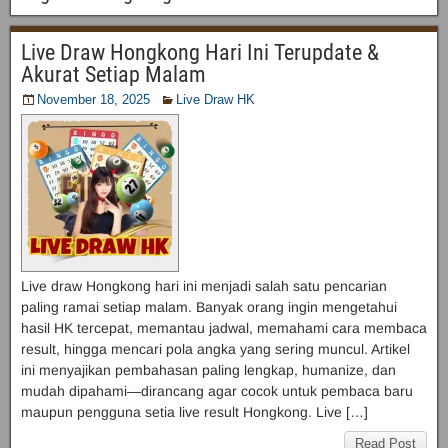
Live Draw Hongkong Hari Ini Terupdate &
Akurat Setiap Malam
November 18, 2025
Live Draw HK
Live draw Hongkong hari ini menjadi salah satu pencarian
paling ramai setiap malam. Banyak orang ingin mengetahui
hasil HK tercepat, memantau jadwal, memahami cara membaca
result, hingga mencari pola angka yang sering muncul. Artikel
ini menyajikan pembahasan paling lengkap, humanize, dan
mudah dipahami—dirancang agar cocok untuk pembaca baru
maupun pengguna setia live result Hongkong. Live […]
Read Post