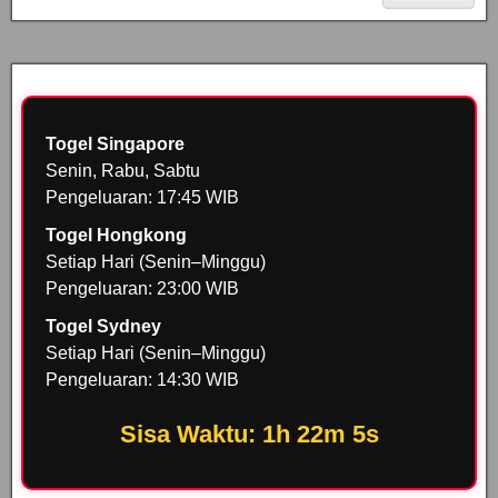
Togel Singapore
Senin, Rabu, Sabtu
Pengeluaran: 17:45 WIB
Togel Hongkong
Setiap Hari (Senin–Minggu)
Pengeluaran: 23:00 WIB
Togel Sydney
Setiap Hari (Senin–Minggu)
Pengeluaran: 14:30 WIB
Sisa Waktu: 1h 22m 5s