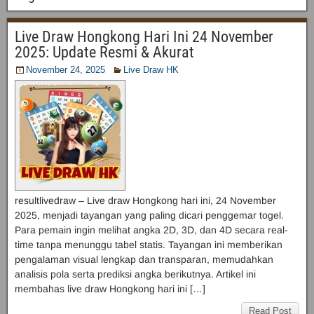
Live Draw Hongkong Hari Ini 24 November
2025: Update Resmi & Akurat
November 24, 2025
Live Draw HK
resultlivedraw – Live draw Hongkong hari ini, 24 November
2025, menjadi tayangan yang paling dicari penggemar togel.
Para pemain ingin melihat angka 2D, 3D, dan 4D secara real-
time tanpa menunggu tabel statis. Tayangan ini memberikan
pengalaman visual lengkap dan transparan, memudahkan
analisis pola serta prediksi angka berikutnya. Artikel ini
membahas live draw Hongkong hari ini […]
Read Post