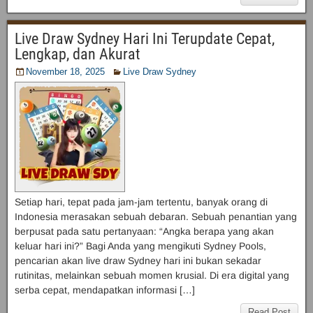
Live Draw Sydney Hari Ini Terupdate Cepat,
Lengkap, dan Akurat
November 18, 2025
Live Draw Sydney
Setiap hari, tepat pada jam-jam tertentu, banyak orang di
Indonesia merasakan sebuah debaran. Sebuah penantian yang
berpusat pada satu pertanyaan: “Angka berapa yang akan
keluar hari ini?” Bagi Anda yang mengikuti Sydney Pools,
pencarian akan live draw Sydney hari ini bukan sekadar
rutinitas, melainkan sebuah momen krusial. Di era digital yang
serba cepat, mendapatkan informasi […]
Read Post