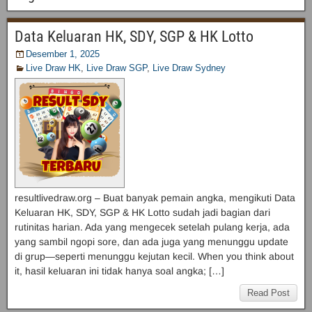
Data Keluaran HK, SDY, SGP & HK Lotto
Desember 1, 2025
Live Draw HK
,
Live Draw SGP
,
Live Draw Sydney
resultlivedraw.org – Buat banyak pemain angka, mengikuti Data
Keluaran HK, SDY, SGP & HK Lotto sudah jadi bagian dari
rutinitas harian. Ada yang mengecek setelah pulang kerja, ada
yang sambil ngopi sore, dan ada juga yang menunggu update
di grup—seperti menunggu kejutan kecil. When you think about
it, hasil keluaran ini tidak hanya soal angka; […]
Read Post