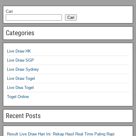
Cari
Cari
Categories
Live Draw HK
Live Draw SGP
Live Draw Sydney
Live Draw Togel
Live Dwa Togel
Togel Online
Recent Posts
Result Live Draw Hari Ini: Rekap Hasil Real Time Paling Rapi