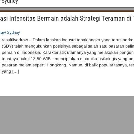
 Sydney
i Intensitas Bermain adalah Strategi Teraman di 
Draw Sydney
resultlivedraw – Dalam lanskap industri tebak angka yang terus ber
(SDY) telah mengukuhkan posisinya sebagai salah satu pasaran paling
pemain di Indonesia. Karakteristik utamanya yang melakukan pengun
tepatnya pukul 13:50 WIB—menciptakan dinamika psikologis yang be
pasaran malam seperti Hongkong. Namun, di balik popularitasnya, t
yang […]