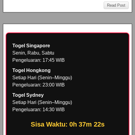
Read Post
Togel Singapore
Senin, Rabu, Sabtu
Pengeluaran: 17:45 WIB
Togel Hongkong
Setiap Hari (Senin–Minggu)
Pengeluaran: 23:00 WIB
Togel Sydney
Setiap Hari (Senin–Minggu)
Pengeluaran: 14:30 WIB
Sisa Waktu: 0h 37m 22s