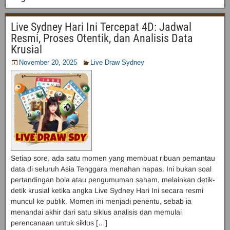
Live Sydney Hari Ini Tercepat 4D: Jadwal
Resmi, Proses Otentik, dan Analisis Data
Krusial
November 20, 2025
Live Draw Sydney
Setiap sore, ada satu momen yang membuat ribuan pemantau
data di seluruh Asia Tenggara menahan napas. Ini bukan soal
pertandingan bola atau pengumuman saham, melainkan detik-
detik krusial ketika angka Live Sydney Hari Ini secara resmi
muncul ke publik. Momen ini menjadi penentu, sebab ia
menandai akhir dari satu siklus analisis dan memulai
perencanaan untuk siklus […]