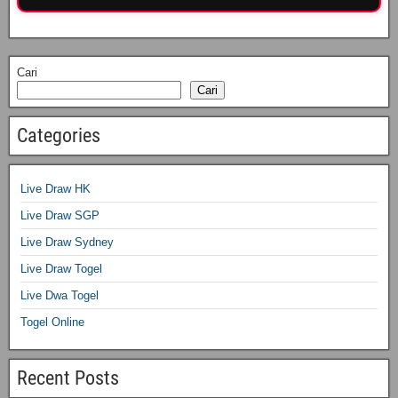
Cari
Cari
Categories
Live Draw HK
Live Draw SGP
Live Draw Sydney
Live Draw Togel
Live Dwa Togel
Togel Online
Recent Posts